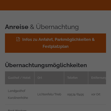
Anreise
& Übernachtung
Infos zu Anfahrt, Parkmöglichkeiten &
Festplatzplan
Übernachtungsmöglichkeiten
Gasthof / Hotel
Ort
Telefon
Entfernung
Landgasthof
Lichtenfels/Trieb
09574/8495
vor Ort
Karolinenhöhe