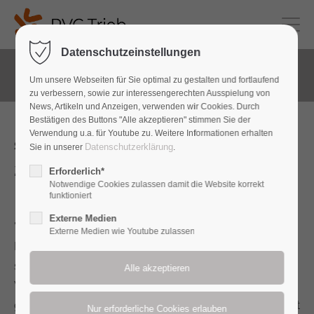
Datenschutzeinstellungen
Franken Bike Marathon
Um unsere Webseiten für Sie optimal zu gestalten und fortlaufend
zu verbessern, sowie zur interessengerechten Ausspielung von
News, Artikeln und Anzeigen, verwenden wir Cookies. Durch
Bestätigen des Buttons "Alle akzeptieren" stimmen Sie der
Verwendung u.a. für Youtube zu. Weitere Informationen erhalten
So. 06.06.2027
Datenschutzerklärung
Sie in unserer
.
28. Franken-Bike-Marathon
-
Erforderlich*
Notwendige Cookies zulassen damit die Website korrekt
powered by CHIBA
funktioniert
Externe Medien
"Bike - das Mountainbike-Magazin" erhob den Franken-
Externe Medien wie Youtube zulassen
Bike-Marathon nicht ohne Grund zu einem der 10
schönsten MTB-Marathons Europas mit Kultcharakter.
Wem das allein als Argument für eine Teilnahme nicht
genügt und noch nie vor Ort war, muss sich wohl selbst