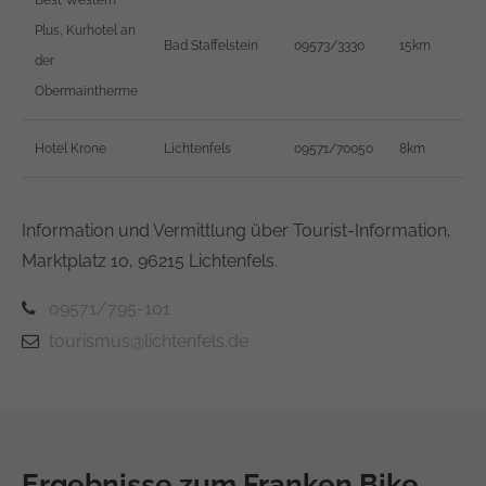
Best Western
Plus, Kurhotel an
Bad Staffelstein
09573/3330
15km
der
Obermaintherme
Hotel Krone
Lichtenfels
09571/70050
8km
Information und Vermittlung über Tourist-Information,
Marktplatz 10, 96215 Lichtenfels.
09571/795-101
tourismus@lichtenfels.de
Ergebnisse zum Franken Bike