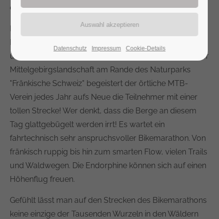
davon überzeugen.
Einmal im Jahr verwandelt sich der kleine Stadtteil von
Lichtenfels mit seinen 700 Einwohnern zum
Datenschutz
Impressum
Cookie-Details
überregionalen Mountainbike-Mekka. Eingebettet in der
Mittelgebirgslandschaft am Rande des Naturparks
"Fränkische Schweiz" begeistert der örtliche MTB-
Verein jedes Jahr aufs Neue die Teilnehmer mit einer
tollen Strecke! Wer denkt, dass die Berge an diesem
Tag glattgebügelt werden irrt! Es wartet ein
fahrtechnisch sehr anspruchsvoller Bikemarathon. Von
fränkisch ruppig bis hin zum smarten Flow, vielen Trails
und Waldwegen. Die Endorphine können sich auf einen
Höhenflug freuen.
Gefühlt lässt man auf den Strecken des Bikemarathons
keine einzige der Tausenden Wurzeln in den Wäldern